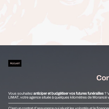
Accueil
Con
Vous souhaitez
anticiper et budgétiser vos futures funérailles
? 
LIMAT, votre agence située à quelques kilomètres de Morancé 
C’est un contrat d’assurance qui réunit les volontés et le fin