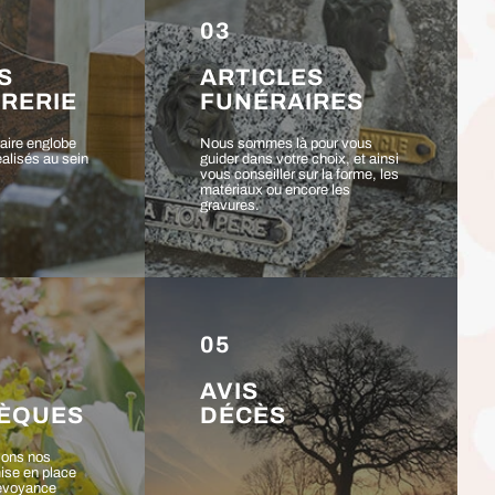
03
S
ARTICLES
RERIE
FUNÉRAIRES
raire englobe
Nous sommes là pour vous
éalisés au sein
guider dans votre choix, et ainsi
vous conseiller sur la forme, les
matériaux ou encore les
gravures.
05
AVIS
SÈQUES
DÉCÈS
sons nos
mise en place
révoyance