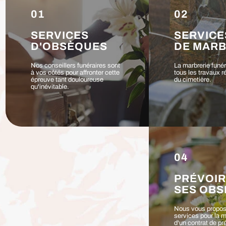
01
02
SERVICES
SERVICE
D'OBSÈQUES
DE MARB
Nos conseillers funéraires sont
La marbrerie funé
à vos côtés pour affronter cette
tous les travaux r
épreuve tant douloureuse
du cimetière.
qu'inévitable.
04
PRÉVOIR
SES OB
Nous vous propo
services pour la 
d'un contrat de p