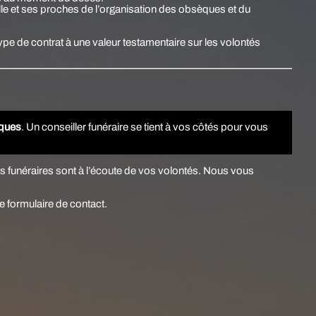
ille et ses proches de
l’organisation des obsèques
et du
ype de contrat à une
valeur testamentaire
sur les volontés
ques
. Un conseiller funéraire se tient à vos côtés pour vous
ers funéraires sont à l’écoute de vos volontés. Nous vous
e formulaire de contact.