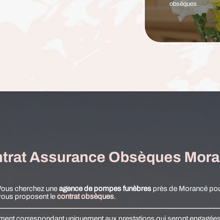
obsèques.
trat Assurance Obsèques Mor
Vous cherchez une
agence de pompes funèbres
près de Morancé pou
vous proposent le
contrat obsèques
.
ancement correspondant uniquement aux prestations qui seront engagé