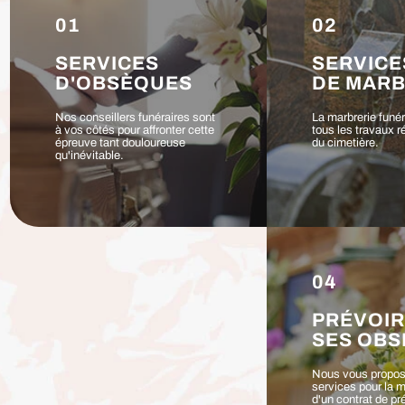
01
02
SERVICES
SERVICE
D'OBSÈQUES
DE MARB
Nos conseillers funéraires sont
La marbrerie funé
à vos côtés pour affronter cette
tous les travaux r
épreuve tant douloureuse
du cimetière.
qu'inévitable.
04
PRÉVOIR
SES OB
Nous vous propo
services pour la 
d'un contrat de p