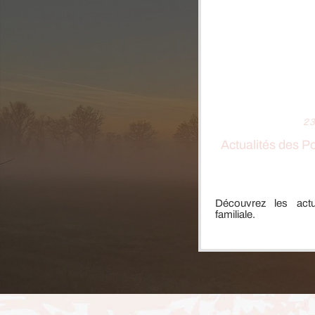
L
23
Actualités des 
Découvrez les actu
familiale.