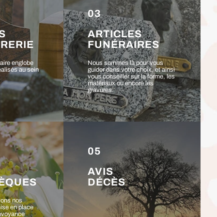
03
S
ARTICLES
RERIE
FUNÉRAIRES
raire englobe
Nous sommes là pour vous
éalisés au sein
guider dans votre choix, et ainsi
vous conseiller sur la forme, les
matériaux ou encore les
gravures.
05
AVIS
SÈQUES
DÉCÈS
sons nos
mise en place
révoyance